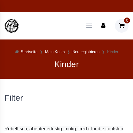
.
.
0
Startseite
Mein Konto
Neu registrieren
Kinder
Kinder
Filter
Rebellisch, abenteuerlustig, mutig, frech: für die coolsten