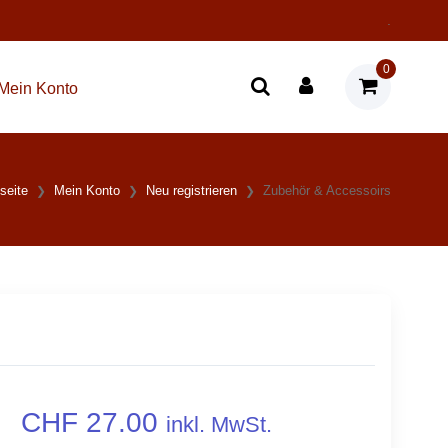
.
0
Mein Konto
seite
Mein Konto
Neu registrieren
Zubehör & Accessoirs
CHF 27.00
inkl. MwSt.