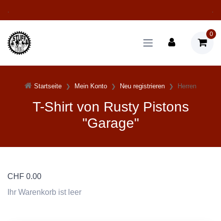
.
.
0
Startseite
Mein Konto
Neu registrieren
Herren
T-Shirt von Rusty Pistons
"Garage"
CHF
0.00
Ihr Warenkorb ist leer