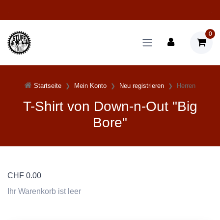
.
.
0
Startseite
Mein Konto
Neu registrieren
Herren
T-Shirt von Down-n-Out "Big
Bore"
CHF
0.00
Ihr Warenkorb ist leer