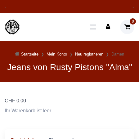
.
.
0
Startseite
Mein Konto
Neu registrieren
Damen
Jeans von Rusty Pistons "Alma"
CHF
0.00
Ihr Warenkorb ist leer